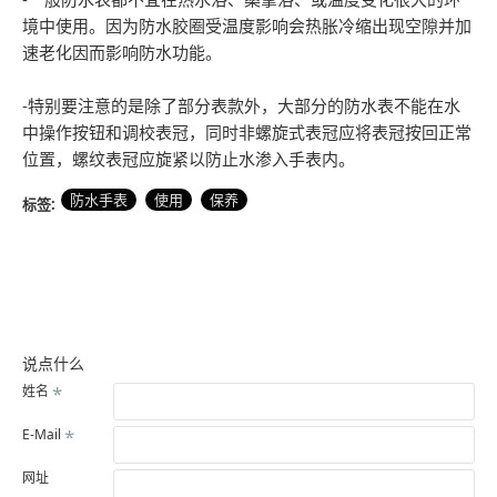
境中使用。因为防水胶圈受温度影响会热胀冷缩出现空隙并加
速老化因而影响防水功能。
-特别要注意的是除了部分表款外，大部分的防水表不能在水
中操作按钮和调校表冠，同时非螺旋式表冠应将表冠按回正常
位置，螺纹表冠应旋紧以防止水渗入手表内。
防水手表
使用
保养
标签:
说点什么
姓名
E-Mail
网址