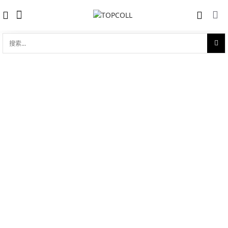
搜
索...
收藏
宝玑 Breguet TYPE XX - XXI - XXII réf.
对比
3800 3810TI/H2/TZ9
品牌:
Breguet 宝玑
型 号:
3810TI/H2/TZ9
参考官价 (€):
15000
0 评价
写评论