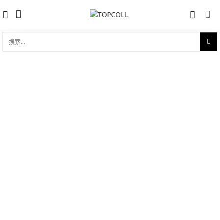
搜
索...
收藏
宝玑传世系列 Breguet Tradition Dame
对比
7038 7038BB/1T/9V6/D00D
品牌:
Breguet 宝玑
型 号:
7038BB/1T/9V6/D00D
参考官价 (€):
38500
0 评价
写评论