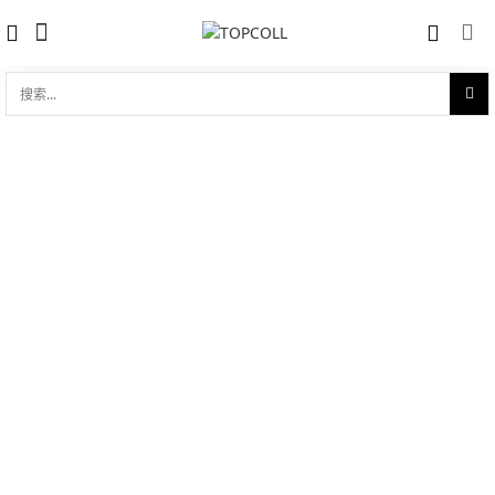
搜
索...
收藏
宝玑经典系列 Breguet Classique 7337
对比
7337BR/1E/RV0
品牌:
Breguet 宝玑
型 号:
7337BR/1E/RV0
参考官价 (€):
57900
0 评价
写评论