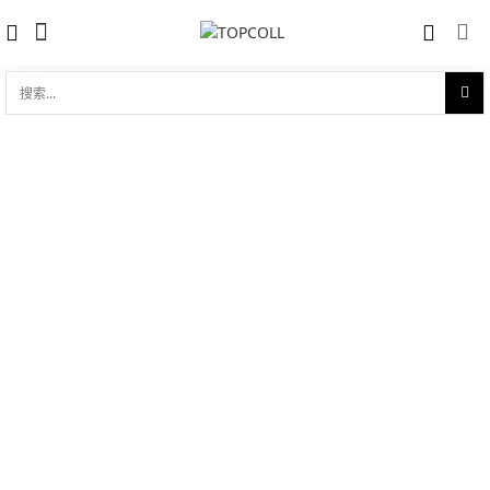
搜
索...
收藏
宝玑航海系列 Breguet Marine 8827
对比
8827ST/5W/SM0
品牌:
Breguet 宝玑
型 号:
8827ST/5W/SM0
参考官价 (€):
22000
0 评价
写评论