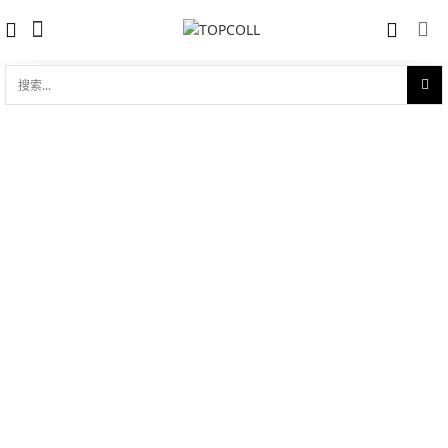
搜
索...
收藏
坦克Tank Louis Petit Modèle
对比
品牌:
Cartier 卡地亚
型 号:
CRW1529856
参考官价 (€):
8800
0 评价
写评论
技术参数