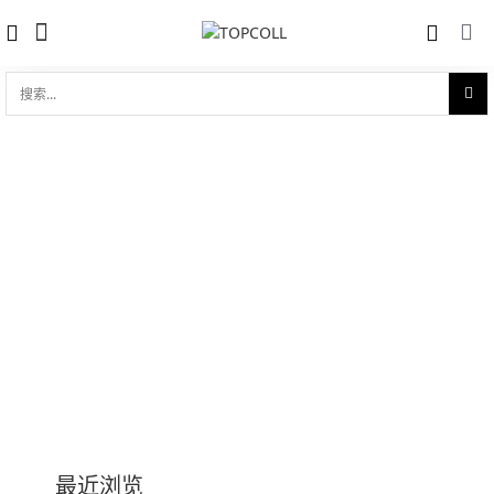
搜
索...
历博系列Calibre
收藏
对比
品牌:
Cartier 卡地亚
型 号:
W2CA0002
参考官价 (€):
8950
0 评价
写评论
技术参数
最近浏览