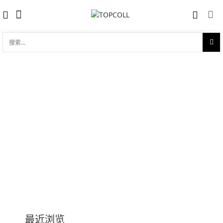
搜
索...
历博系列Calibre Diver
收藏
对比
品牌:
Cartier 卡地亚
型 号:
W7100054
参考官价 (€):
12600
0 评价
写评论
技术参数
最近浏览