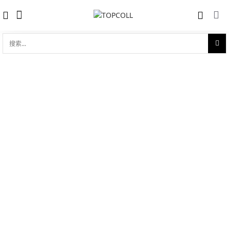
搜
索...
收藏
CERAMIC BLUE BRACELET DIAMONDS
对比
品牌:
Hublot 宇舶
型 号:
585.CM.7170.CM.1204
参考官价 (€):
11800
0 评价
写评论
技术参数