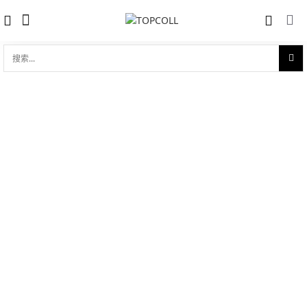
搜
索...
收藏
Petite Heure Paillonnée J005033245
对比
品牌:
Jaquet Droz 雅克德罗
型 号:
J005033245
参考官价 (€):
42900
0 评价
写评论
产品介绍