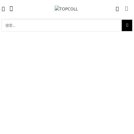
搜
索...
收藏
大秒针 Grande Seconde Quantième
对比
Email Ivoire or rouge 39mm
J007013200
品牌:
Jaquet Droz 雅克德罗
型 号:
J007013200
参考官价 (€):
19900
0 评价
写评论