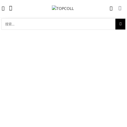
搜
索...
收藏
大秒针 Grande Seconde Cerclée
对比
J014013228
品牌:
Jaquet Droz 雅克德罗
型 号:
J014013228
参考官价 (€):
24900
0 评价
写评论