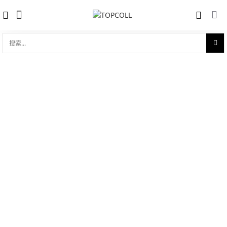
搜
索...
收藏
Grande Heure J025030270
对比
品牌:
Jaquet Droz 雅克德罗
型 号:
J025030270
参考官价 (€):
11300
0 评价
写评论
产品介绍