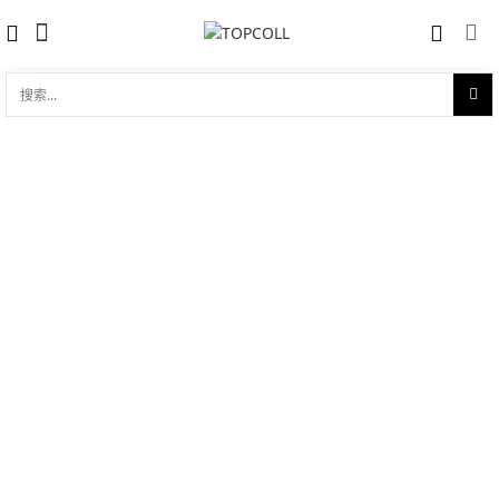
搜
索...
收藏
劳力士日志型 41 蚝式钢
对比
品牌:
Rolex 劳力士
型 号:
M126300-0004
参考官价 (€):
7450
0 评价
写评论
技术参数