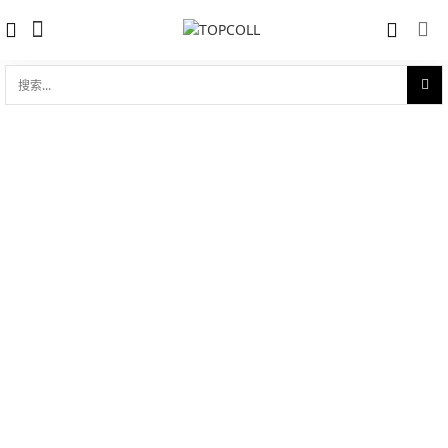
搜
索...
收藏
海马系列 海洋宇宙600米 43.5mm至臻天
对比
文台表
品牌:
Omega 欧米茄
型 号:
215.63.44.21.03.001
参考官价 (€):
29900
0 评价
写评论