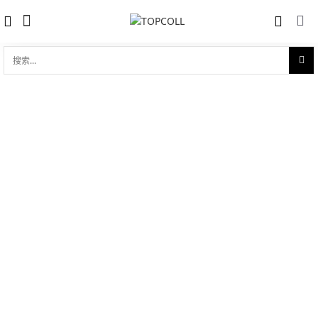
搜
索...
收藏
海马系列 AQUA TERRA 150米 34mm至
对比
臻同轴
品牌:
Omega 欧米茄
型 号:
231.20.34.20.55.001
参考官价 (€):
12900
0 评价
写评论