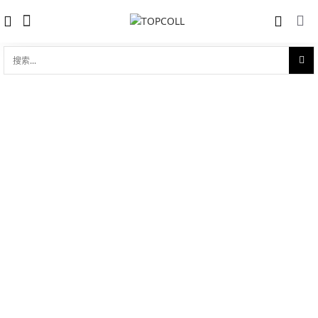
搜
索...
收藏
海马系列 AQUA TERRA 150米 30mm同
对比
轴
品牌:
Omega 欧米茄
型 号:
231.50.30.20.06.002
参考官价 (€):
26400
0 评价
写评论