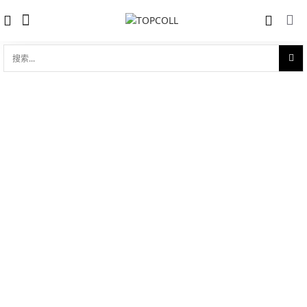
搜
索...
收藏
超霸系列 超霸'57 557套三大经典限量版
对比
套装
品牌:
Omega 欧米茄
型 号:
311.10.39.30.01.002
参考官价 (€):
24000
0 评价
写评论