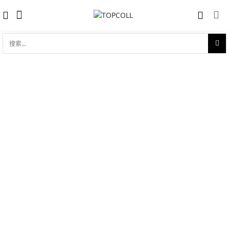
搜
索...
收藏
碟飞系列 典雅 27.4mm石英表
对比
品牌:
Omega 欧米茄
型 号:
424.10.27.60.01.001
参考官价 (€):
2500
0 评价
写评论
技术参数