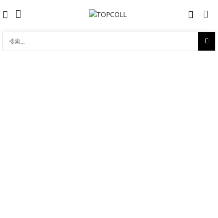
搜
索...
收藏
碟飞系列 典雅 32.7mm同轴
对比
品牌:
Omega 欧米茄
型 号:
424.13.33.20.52.002
参考官价 (€):
4100
0 评价
写评论
技术参数