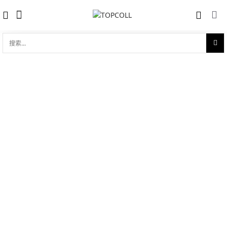
搜
索...
收藏
碟飞系列 典雅 27.4mm石英表
对比
品牌:
Omega 欧米茄
型 号:
424.20.27.60.52.003
参考官价 (€):
6000
0 评价
写评论
技术参数