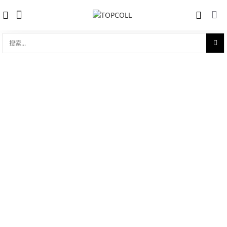
搜
索...
收藏
碟飞系列 典雅 32.7mm同轴
对比
品牌:
Omega 欧米茄
型 号:
424.20.33.20.52.002
参考官价 (€):
7800
0 评价
写评论
技术参数