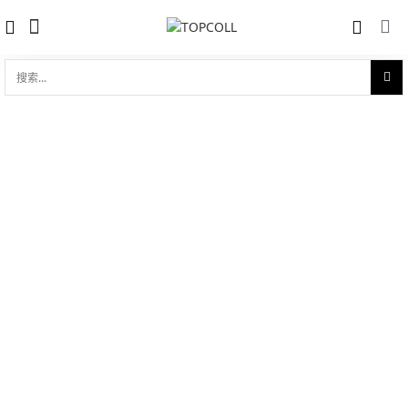
搜
索...
收藏
碟飞系列 典雅 27.4mm石英表
对比
品牌:
Omega 欧米茄
型 号:
424.23.27.60.52.001
参考官价 (€):
4300
0 评价
写评论
技术参数