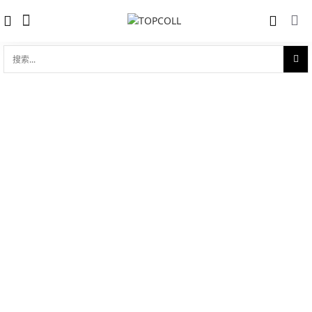
搜
索...
收藏
碟飞系列 典雅 39.5mm同轴
对比
品牌:
Omega 欧米茄
型 号:
424.23.40.20.02.001
参考官价 (€):
5700
0 评价
写评论
技术参数