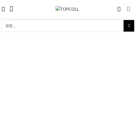
搜
索...
收藏
碟飞系列 典雅 39.5mm同轴
对比
品牌:
Omega 欧米茄
型 号:
424.23.40.20.02.004
参考官价 (€):
5700
0 评价
写评论
技术参数