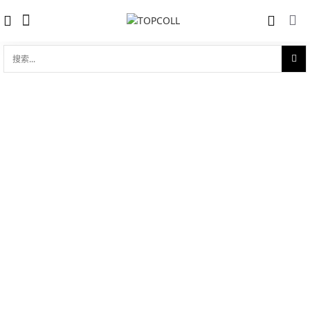
搜
索...
收藏
碟飞系列 典雅 39.5mm同轴
对比
品牌:
Omega 欧米茄
型 号:
424.23.40.20.08.001
参考官价 (€):
5700
0 评价
写评论
技术参数