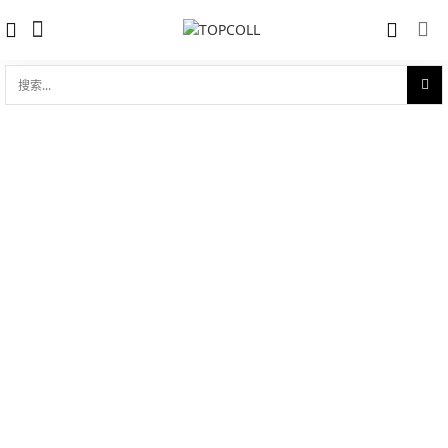
搜
索...
收藏
碟飞系列 典雅 24.4mm石英表
对比
品牌:
Omega 欧米茄
型 号:
424.25.24.60.55.001
参考官价 (€):
9600
0 评价
写评论
技术参数