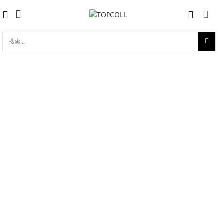
搜
索...
收藏
碟飞系列 典雅 39.5mm同轴动力储存显
对比
示
品牌:
Omega 欧米茄
型 号:
424.53.40.21.02.001
参考官价 (€):
12500
0 评价
写评论