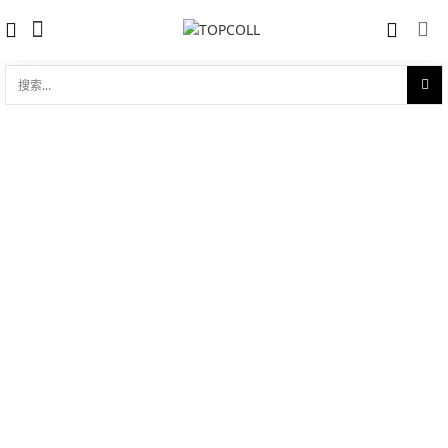
搜
索...
收藏
碟飞系列 名典 39mm石英表
对比
品牌:
Omega 欧米茄
型 号:
428.18.39.60.13.001
参考官价 (€):
5300
0 评价
写评论
技术参数