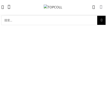
搜
索...
收藏
碟飞系列 Hour Vision 欧米茄42mm同轴
对比
计时表
品牌:
Omega 欧米茄
型 号:
431.53.42.51.02.001
0 评价
写评论