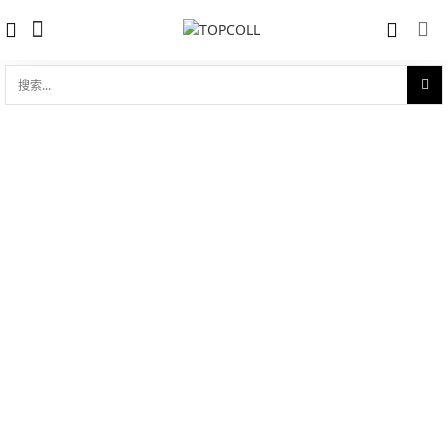
搜
索...
收藏
碟飞系列 典雅 27.5mm石英表
对比
品牌:
Omega 欧米茄
型 号:
434.20.28.60.09.001
参考官价 (€):
6000
0 评价
写评论
技术参数