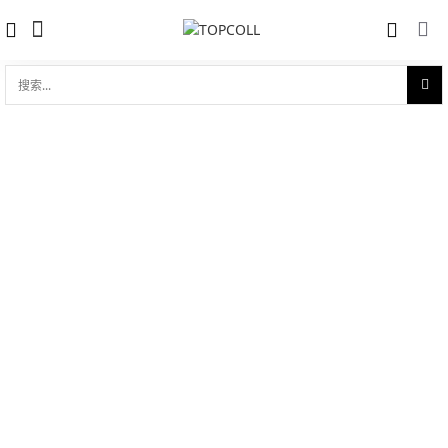
搜
索...
收藏
碟飞系列 典雅 41mm动力储存至臻天文
对比
台表
品牌:
Omega 欧米茄
型 号:
434.20.41.21.09.001
参考官价 (€):
10400
0 评价
写评论