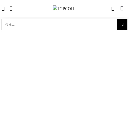
搜
索...
收藏
碟飞系列 典雅 34mm至臻天文台表
对比
品牌:
Omega 欧米茄
型 号:
434.55.34.20.61.001
参考官价 (€):
36700
0 评价
写评论
技术参数