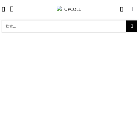
搜
索...
收藏
海马系列 海洋宇宙600米 “索契2014”限
对比
量版
品牌:
Omega 欧米茄
型 号:
522.30.46.21.01.001
0 评价
写评论