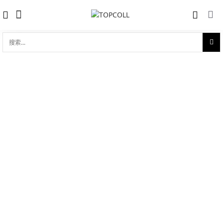
搜
索...
收藏
LUMINOR DUE 3 DAYS AUTO ACIER -
对比
38 MM
品牌:
Panerai 沛纳海
型 号:
PAM00755
参考官价 (€):
5900
0 评价
写评论