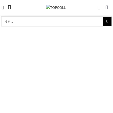
搜
索...
收藏
宝曼兰朵 手链 Bracelet Sabbia
对比
品牌:
Pomellato 宝曼兰朵
型 号:
PBB6070_O7000_DBX00_L
参考官价 (€):
16400
0 评价
写评论
产品介绍