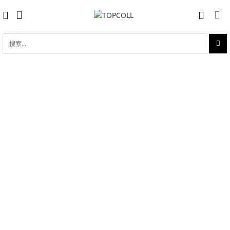
搜
索...
收藏
劳力士宇宙计型迪通拿 蚝式钢
对比
品牌:
Rolex 劳力士
型 号:
M116500LN-0001
参考官价 (€):
12400
0 评价
写评论
技术参数