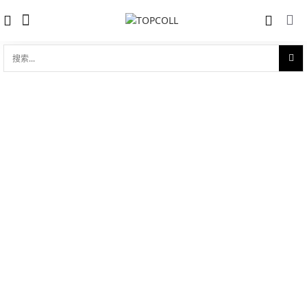
搜
索...
收藏
劳力士宇宙计型迪通拿 18ct黄金
对比
品牌:
Rolex 劳力士
型 号:
M116508-0009
参考官价 (€):
34500
0 评价
写评论
技术参数