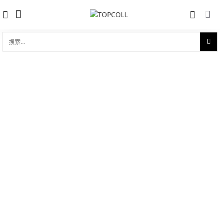
搜
索...
收藏
劳力士游艇名仕型 40 18ct永恒玫瑰金
对比
品牌:
Rolex 劳力士
型 号:
M126655-0002
参考官价 (€):
25700
0 评价
写评论
技术参数