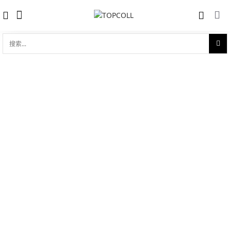
搜
索...
收藏
劳力士日志型 31 白色黄金钢（蚝式钢与
对比
18ct白色黄金的组合）
品牌:
Rolex 劳力士
型 号:
M178274-0061
参考官价 (€):
8550
0 评价
写评论