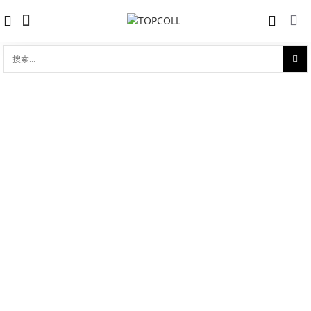
搜
索...
收藏
劳力士日志型 31 白色黄金钢（蚝式钢与
对比
18ct白色黄金的组合）
品牌:
Rolex 劳力士
型 号:
M178344-0064
参考官价 (€):
13850
0 评价
写评论