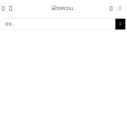
搜
索...
收藏
劳力士日志型 31 18ct永恒玫瑰金
对比
品牌:
Rolex 劳力士
型 号:
M278245-0030
参考官价 (€):
31100
0 评价
写评论
技术参数