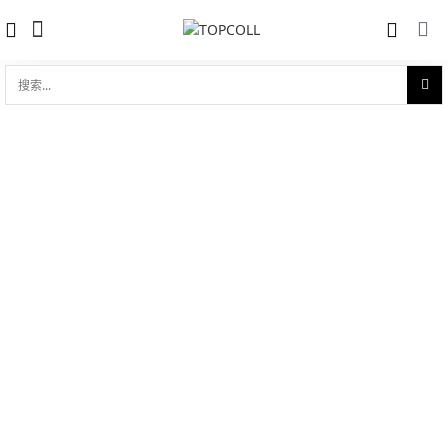
搜
索...
收藏
劳力士日志型 31 永恒玫瑰金钢（蚝式钢
对比
与18ct永恒玫瑰金的组合）
品牌:
Rolex 劳力士
型 号:
M278341RBR-0005
参考官价 (€):
12550
0 评价
写评论