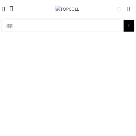
搜
索...
收藏
劳力士日志型 31 黄金钢（蚝式钢与18ct
对比
黄金的组合）
品牌:
Rolex 劳力士
型 号:
M278343RBR-0001
参考官价 (€):
12250
0 评价
写评论