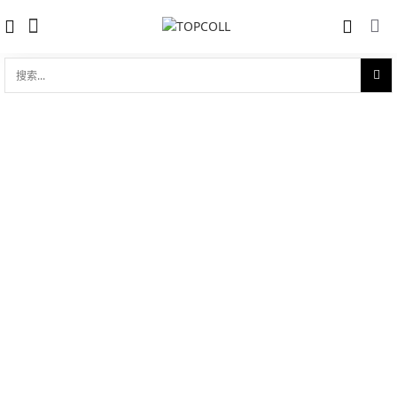
搜
索...
收藏
劳力士日志型 31 黄金钢（蚝式钢与18ct
对比
黄金的组合）
品牌:
Rolex 劳力士
型 号:
M278383RBR-0001
参考官价 (€):
15450
0 评价
写评论