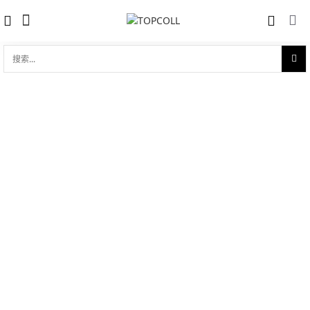
搜
索...
收藏
劳力士女装日志型 18ct黄金
对比
品牌:
Rolex 劳力士
型 号:
M279138RBR-0004
参考官价 (€):
33900
0 评价
写评论
技术参数