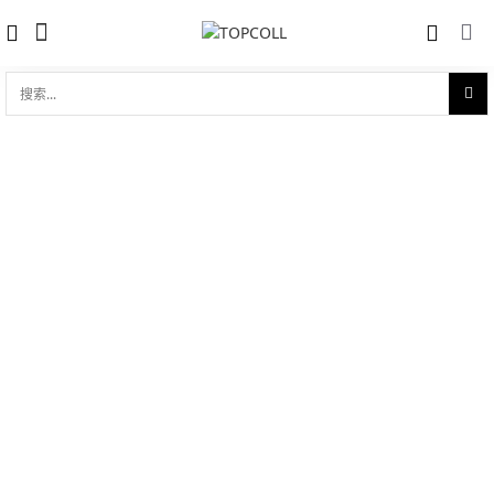
搜
索...
收藏
劳力士女装日志型 黄金钢（蚝式钢与18ct
对比
黄金的组合）
品牌:
Rolex 劳力士
型 号:
M279173-0001
参考官价 (€):
9000
0 评价
写评论