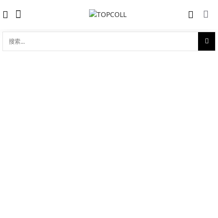
搜
索...
收藏
劳力士女装日志型 黄金钢（蚝式钢与18ct
对比
黄金的组合）
品牌:
Rolex 劳力士
型 号:
M279173-0013
参考官价 (€):
12750
0 评价
写评论