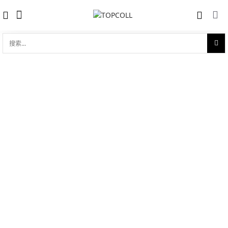
搜
索...
收藏
劳力士女装日志型 18ct永恒玫瑰金
对比
品牌:
Rolex 劳力士
型 号:
M279175-0015
参考官价 (€):
25400
0 评价
写评论
技术参数