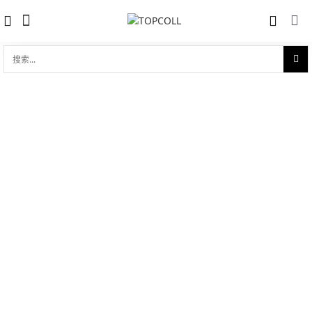
搜
索...
收藏
劳力士女装日志型 18ct黄金
对比
品牌:
Rolex 劳力士
型 号:
M279178-0032
参考官价 (€):
36500
0 评价
写评论
技术参数